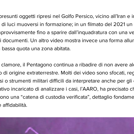
esunti oggetti ripresi nel Golfo Persico, vicino all’Iran e in
 di luci muoversi in formazione; in un filmato del 2021 un
rovvisamente fino a sparire dall’inquadratura con una vel
i documenti. Un altro video mostra invece una forma allun
a bassa quota una zona abitata.
 clamore, il Pentagono continua a ribadire di non avere a
di origine extraterrestre. Molti dei video sono sfocati, regi
 o strumenti militari difficili da interpretare anche per gli 
ativo incaricato di analizzare i casi, l’AARO, ha precisato 
ono una “catena di custodia verificata”, dettaglio fondame
 affidabilità.