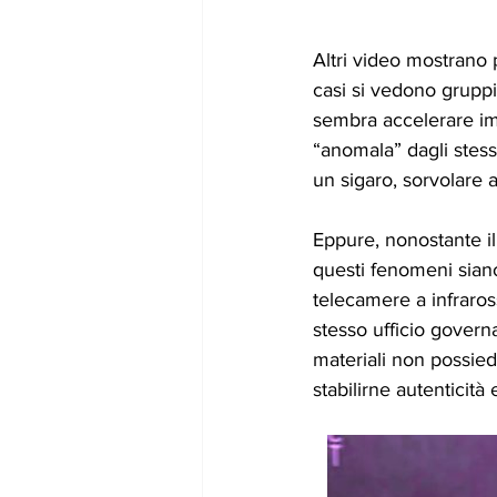
Altri video mostrano pr
casi si vedono gruppi
sembra accelerare imp
“anomala” dagli stess
un sigaro, sorvolare 
Eppure, nonostante il
questi fenomeni siano 
telecamere a infrarossi
stesso ufficio govern
materiali non possied
stabilirne autenticità e