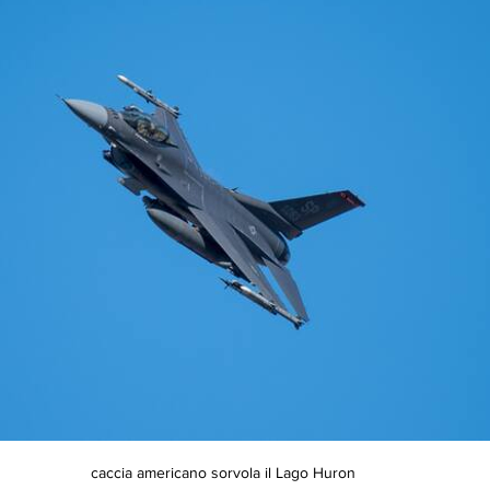
caccia americano sorvola il Lago Huron