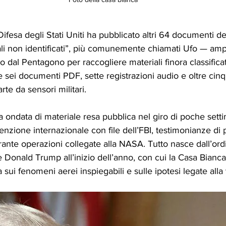
Difesa degli Stati Uniti ha pubblicato altri 64 documenti de
i non identificati”, più comunemente chiamati Ufo — amp
to dal Pentagono per raccogliere materiali finora classifica
sei documenti PDF, sette registrazioni audio e oltre cin
rte da sensori militari.
da ondata di materiale resa pubblica nel giro di poche sett
ttenzione internazionale con file dell’FBI, testimonianze di p
ante operazioni collegate alla NASA. Tutto nasce dall’ord
e Donald Trump all’inizio dell’anno, con cui la Casa Bian
ui fenomeni aerei inspiegabili e sulle ipotesi legate alla 