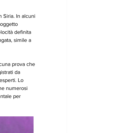
 Siria. In alcuni 
 oggetto 
ocità definita 
gata, simile a 
lcuna prova che 
strati da 
esperti. Lo 
che numerosi 
ntale per 