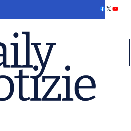
ily
tizie