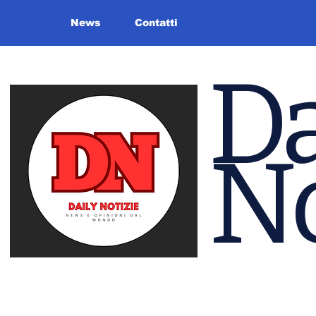
News
Contatti
Da
No