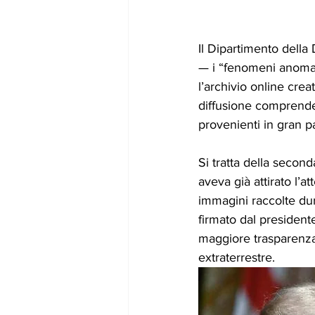
Il Dipartimento della 
— i “fenomeni anomal
l’archivio online crea
diffusione comprende 
provenienti in gran pa
Si tratta della secon
aveva già attirato l’a
immagini raccolte dur
firmato dal president
maggiore trasparenza s
extraterrestre.