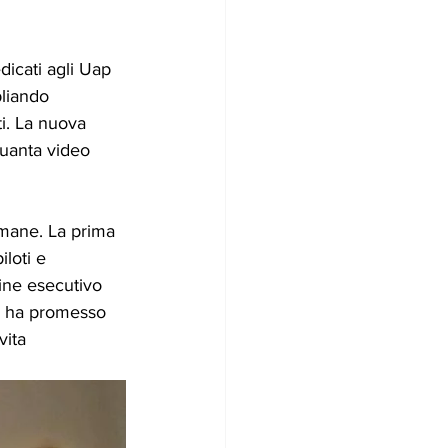
dicati agli Uap 
liando 
ti. La nuova 
quanta video 
imane. La prima 
iloti e 
ine esecutivo 
ca ha promesso 
vita 