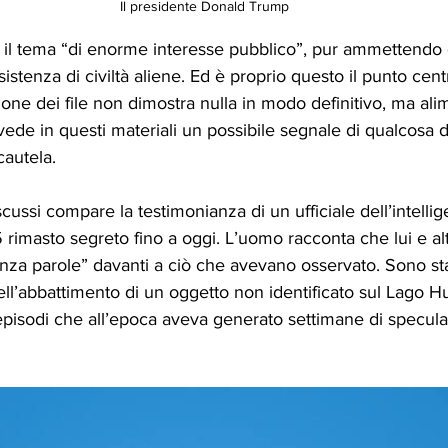
Il presidente Donald Trump
 il tema “di enorme interesse pubblico”, pur ammettendo 
istenza di civiltà aliene. Ed è proprio questo il punto cent
ione dei file non dimostra nulla in modo definitivo, ma ali
hi vede in questi materiali un possibile segnale di qualcosa 
cautela.
scussi compare la testimonianza di un ufficiale dell’intellig
rimasto segreto fino a oggi. L’uomo racconta che lui e altri
nza parole” davanti a ciò che avevano osservato. Sono sta
ell’abbattimento di un oggetto non identificato sul Lago H
episodi che all’epoca aveva generato settimane di specula