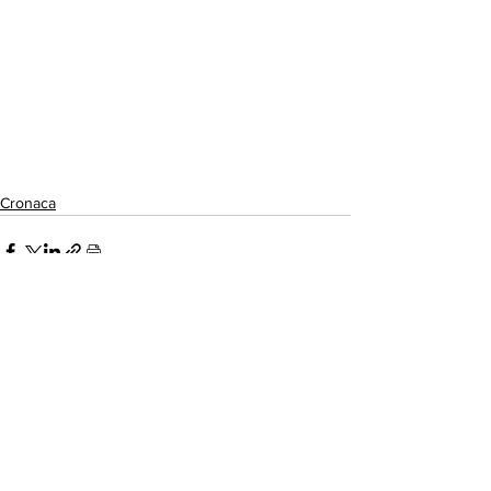
Cronaca
Mostra tutti
Post recenti