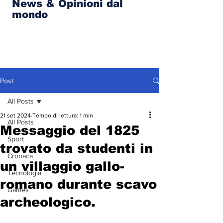
News & Opinioni dal
mondo
Post
All Posts
21 set 2024
Tempo di lettura: 1 min
All Posts
Messaggio del 1825
Sport
trovato da studenti in
Cronaca
un villaggio gallo-
Tecnologia
romano durante scavo
Games
archeologico.